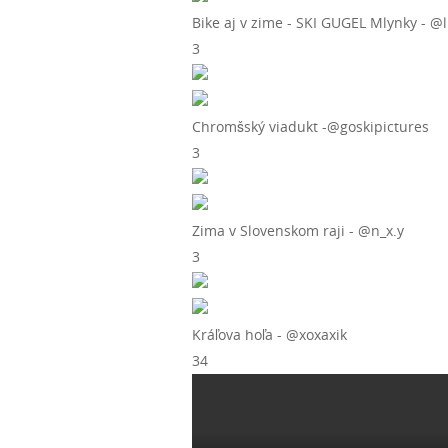
Bike aj v zime - SKI GUGEL Mlynky - @
3
Chromšský viadukt -@goskipictures
3
Zima v Slovenskom raji - @n_x.y
3
Kráľova hoľa - @xoxaxik
34