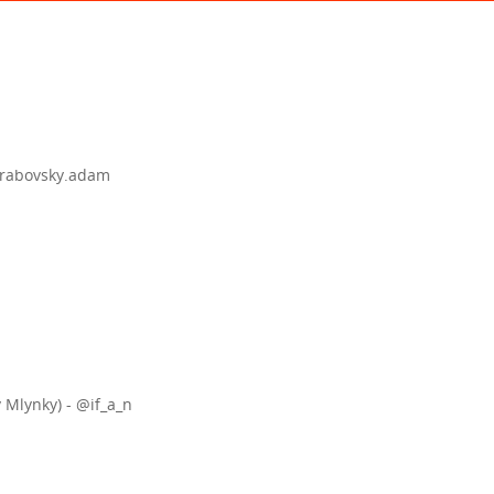
@hrabovsky.adam
 Mlynky) - @if_a_n